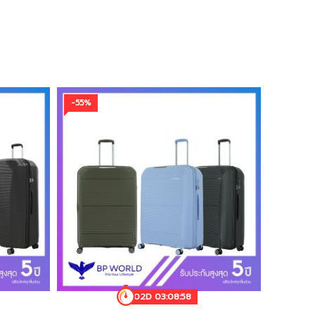
-55%
02D 03:08:55