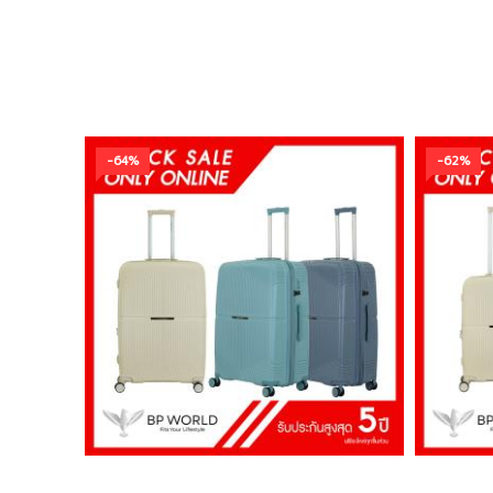
-64%
-62%